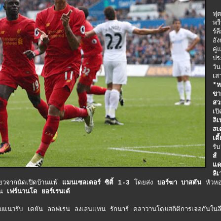
ฟุ
พรี
ร์ล
อั
คู่
ปร
วัน
เสา
*ห
ขา
สว
เปิ
ลิเ
สเ
เตี
รับ
ส์
แ
ลิเ
ยวจากนัดเปิดบ้านแพ้
แมนเซลเตอร์ ซิติ้ 1-3
โดยส่ง
บอร์ฆา บาสตัน
หัวหอ
ทน
เฟร์นานโด ยอร์เรนเต้
ัน ลอฟเรน ลงเล่นแทน รักนาร์ คลาวานโดยสถิติการเจอกันในล