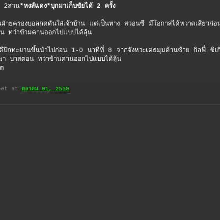
 2ส่วน
*หงส์แดง*บุกมาเก็บชัยได้ 2 ครั้ง
บอลกดดันใส่เจ้าบ้าน แต่เป็นทาง สวอนซี มีโอกาสได้หวาดเสียวก่อ
น ทว่าข้ามคานออกไปแบบได้ลุ้น
้นนำไปก่อน 1-0 นาทีที่ 8 จากจังหวะเตธมุมด้านซ้าย กิลฟี่ ซิเกิร
์ฆา บาสตอน ทว่าข้านคานออกไปแบบได้ลุ้น
m
bet
at
ตุลาคม 01, 2559