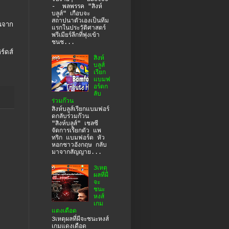
- พลพรรค "สิงห์
บลูส์" เกือบจะ
สถาปนาตัวเองเป็นทีม
นจาก
แรกในประวัติศาสตร์
พรีเมียร์ลีกที่พุ่งเข้า
ชนช...
์ดส์
สิงห์
บลูส์
เรียก
แบมฟ
อร์ดก
ลับ
ร่วมก๊วน
สิงห์บลูส์เรียกแบมฟอร์
ดกลับร่วมก๊วน
"สิงห์บลูส์" เชลซี
จัดการเรียกตัว แพ
ทริก แบมฟอร์ด หัว
หอกชาวอังกฤษ กลับ
มาจากสัญญาย...
3เหตุ
ผลที่ผี
จะ
ชนะ
หงส์
เกม
แดงเดือด
3เหตุผลที่ผีจะชนะหงส์
เกมแดงเดือด