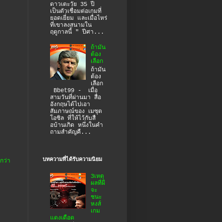
ดาวเตะวัย 35 ปี
เป็นตัวเชื่อมต่อเกมที่
ยอดเยี่ยม และเมื่อไหร่
ที่เขาลงสนามใน
ฤดูกาลนี้ " ปีศา...
ถ้ามัน
ต้อง
เลือก
ถ้ามัน
ต้อง
เลือก
Bbet99 - เมื่อ
สามวันที่ผ่านมา สื่อ
อังกฤษได้ไปเอา
สัมภาษณ์ของ เมซุต
โอซิล ที่ให้ไว้กับสื
อบ้านเกิด หนึ่งในคำ
ถามสำคัญคื...
บทความที่ได้รับความนิยม
กว่า
3เหตุ
ผลที่ผี
จะ
ชนะ
หงส์
เกม
แดงเดือด