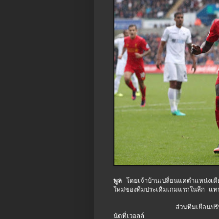
พูล
โดยเจ้าบ้านเปลี่ยนแค่ตำแหน่งเดี
ใหม่ของทีมประเดิมเกมแรกในลีก แ
ส่วนทีมเยือนปรับแนวรับ เดย
นัดที่เวอลล์