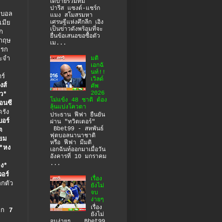
เดปายร่วมทีม
ปารีส แซงต์-แชร์ก
ตบอล
แมง สโมสรมหา
เศรษฐีแห่งศึกลีก เอิง
เมีย
เป็นข่าวดังพร้อมที่จะ
ีก
ยื่นข้อเสนอขอซื้อตัว
งกฤษ
เม...
แรก
มติ
ะจำ
เอกฉั
นท์!!
ร์
เวิลด์
งส์
คัพ
2026
ว*
โม่แข้ง 48 ชาติ ต้อง
อนซี
ลุ้นแบ่งโควตา
ดรัง
ประธาน ฟีฟา ยืนยัน
บอร์
ผ่าน "ทวิตเตอร์"
Bbet99 - สหพันธ์
ต
ฟุตบอลนานาชาติ
้ยม
หรือ ฟีฟา มีมติ
*หง
เอกฉันท์ออกมาเมื่อวัน
อังคารที่ 10 มกราคม
...
ดง*
วอร์
เรื่อง
กตัว
ยังไม่
จบ
ง่ายๆ
เรื่อง
ีก
7
ยังไม่
จบง่ายๆ Bbet99