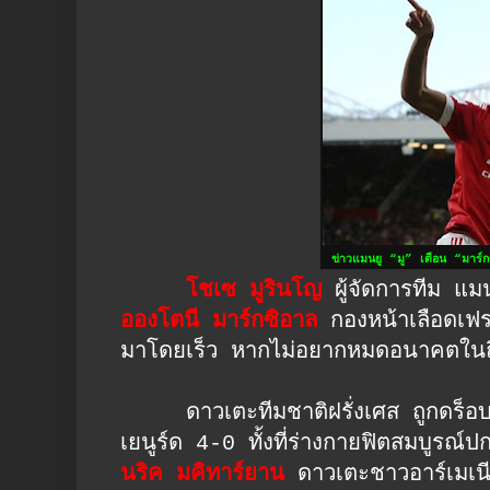
ข่าวแมนยู “มู” เตือน “มาร์ก
โชเซ มูรินโญ
ผู้จัดการทีม แม
อองโตนี มาร์กซิอาล
กองหน้าเลือดเฟร
มาโดยเร็ว หากไม่อยากหมดอนาคตในถิ
ดาวเตะทีมชาติฝรั่งเศส ถูกดร็อบจา
เยนูร์ด 4-0 ทั้งที่ร่างกายฟิตสมบูรณ์
นริค มคิทาร์ยาน
ดาวเตะชาวอาร์เมเนี