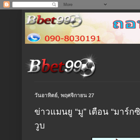
วันอาทิตย์, พฤศจิกายน 27
ข่าวแมนยู “มู” เตือน “มาร์
วูบ