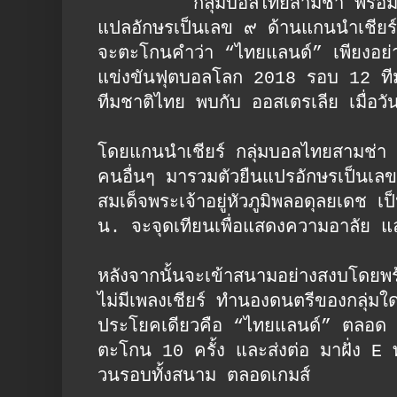
กลุ่มบอลไทยสามช่า พร้อมด้วยแ
แปลอักษรเป็นเลข ๙ ด้านแกนนำเชียร์เ
จะตะโกนคำว่า “ไทยแลนด์” เพียงอย
แข่งขันฟุตบอลโลก 2018 รอบ 12 ทีมสุ
ทีมชาติไทย พบกับ ออสเตรเลีย เมื่อวั
โดยแกนนำเชียร์ กลุ่มบอลไทยสามช่า 
คนอื่นๆ มารวมตัวยืนแปรอักษรเป็นเล
สมเด็จพระเจ้าอยู่หัวภูมิพลอดุลยเดช เ
น. จะจุดเทียนเพื่อแสดงความอาลัย แล
หลังจากนั้นจะเข้าสนามอย่างสงบโดยพร
ไม่มีเพลงเชียร์ ทำนองดนตรีของกลุ่มใ
ประโยคเดียวคือ “ไทยแลนด์” ตลอด 90
ตะโกน 10 ครั้ง และส่งต่อ มาฝั่ง E
วนรอบทั้งสนาม ตลอดเกมส์