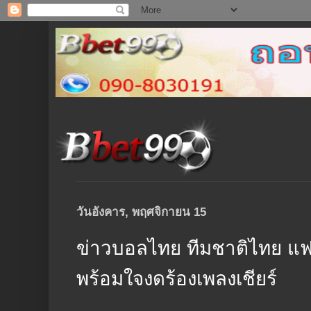
วันอังคาร, พฤศจิกายน 15
ข่าวบอลไทย ทีมชาติไทย 
พร้อมใจงดร้องเพลงเชียร์