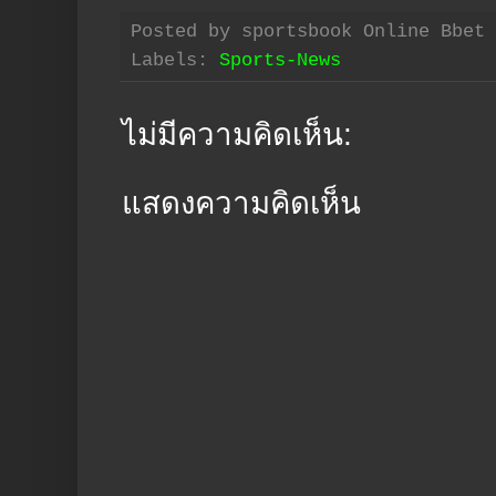
Posted by
sportsbook Online Bbet
Labels:
Sports-News
ไม่มีความคิดเห็น:
แสดงความคิดเห็น