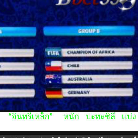
“อินทรีเหล็ก” หนัก ปะทะชิลี แบ่ง