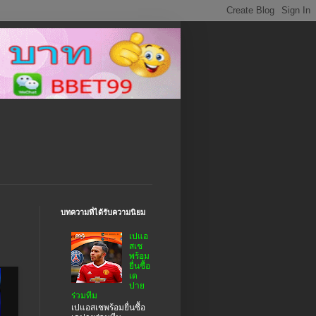
บทความที่ได้รับความนิยม
เปแอ
สเช
พร้อม
ยื่นซื้อ
เด
ปาย
ร่วมทีม
เปแอสเชพร้อมยื่นซื้อ