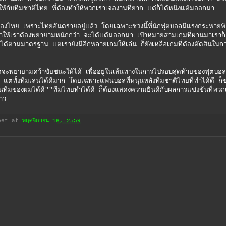
ห้กับทีมชาติไทย ที่ต้องทำให้พวกเราเจองานที่ยาก แต่ก็ได้หนึ่งแต้มออกมา
ทย เพราะไทยอันตรายอยู่แล้ว โดยเฉพาะช่วงนี้ที่นักฟุตบอลมีแรงกระหายพ
ห้เราต้องพยายามหนักกว่า จะได้แต้มออกมา เป้าหมายสามเกมที่ผ่านมาเราก็
ได้ตามมาตรฐาน แต่เรายังมีอีกหลายเกมให้เล่น ก็ยังเหลือเกมที่ต้องตัดสินในก
ยายามคว้าชัยชนะให้ได้ เพื่ออยู่ในเส้นทางในการไปรอบสุดท้ายของฟุตบอ
ษ แต่ทั้งทีมเล่นได้ดีมาก โดยเฉพาะแฟนบอลที่หนุนหลังทีมชาติไทยที่ทำได้ดี ก
ทีมของผมได้ดี""ทีมไทยทำได้ดี ก็ต้องแสดงความยินดีกับผลการแข่งขันที่พวก
าว
bet
at
พฤศจิกายน 16, 2559