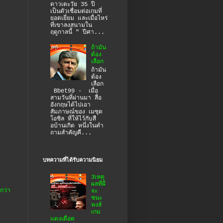
ดาวเตะวัย 35 ปี
เป็นตัวเชื่อมต่อเกมที่
ยอดเยี่ยม และเมื่อไหร่
ที่เขาลงสนามใน
ฤดูกาลนี้ " ปีศา...
ถ้ามัน
ต้อง
เลือก
ถ้ามัน
ต้อง
เลือก
Bbet99 - เมื่อ
สามวันที่ผ่านมา สื่อ
อังกฤษได้ไปเอา
สัมภาษณ์ของ เมซุต
โอซิล ที่ให้ไว้กับสื
อบ้านเกิด หนึ่งในคำ
ถามสำคัญคื...
บทความที่ได้รับความนิยม
3เหตุ
ผลที่ผี
กว่า
จะ
ชนะ
หงส์
เกม
แดงเดือด