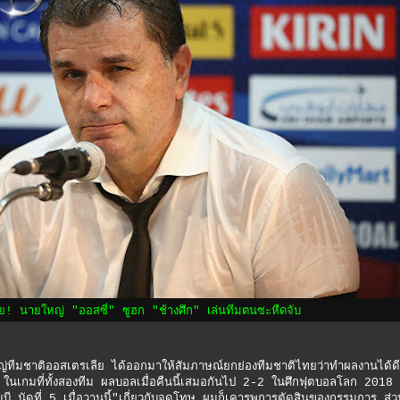
! นายใหญ่ "ออสซี่" ซูฮก "ช้างศึก" เล่นทีมตนซะหืดจับ
ีมชาติออสเตรเลีย ได้ออกมาให้สัมภาษณ์ยกย่องทีมชาติไทยว่าทำผลงานได้ดี
 ในเกมที่ทั้งสองทีม ผลบอลเมื่อคืนนี้เสมอกันไป 2-2 ในศึกฟุตบอลโลก 2018
มบี นัดที่ 5 เมื่อวานนี้"เกี่ยวกับจุดโทษ ผมก็เคารพการตัดสินของกรรมการ ส่ว