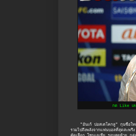
กด Like เลย
"อันเก้ ปอสเตโคกลู" กุนซือใหญ่ท
รวมไปถึงพลังจากแฟนบอลที่สุดสะพรึง
คัดเลือก โซนเอเชีย รอบสุดท้าย กลุ่