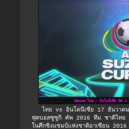
ฟุตบอล ไทย – อินโดนีเซีย นัด 
ไทย vs อินโดนีเซีย 17 ธันวาค
ฟุตบอลซูซูกิ คัพ 2016 ทีม ชาติไทย จ
ในศึกชิงแชมป์แห่งชาติอาเซียน 2016 ร