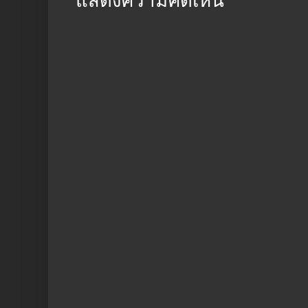
แสดงความคิดเห็น