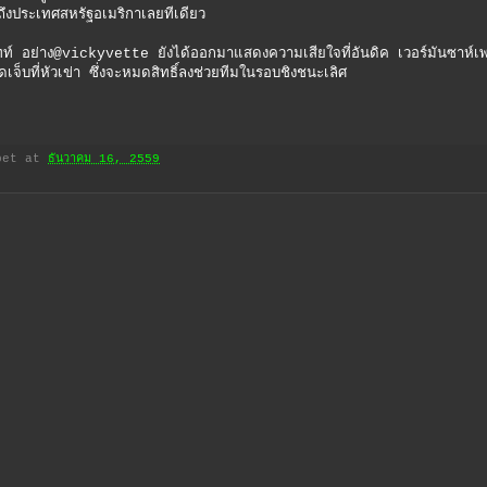
ึงประเทศสหรัฐอเมริกาเลยทีเดียว
ทท์ อย่าง@vickyvette ยังได้ออกมาแสดงความเสียใจที่อันดิค เวอร์มันซาห์เ
เจ็บที่หัวเข่า ซึ่งจะหมดสิทธิ์ลงช่วยทีมในรอบชิงชนะเลิศ
bet
at
ธันวาคม 16, 2559