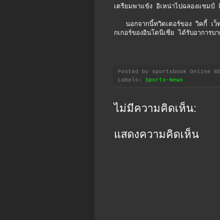
เตรียมพาแข้ง อิเหน่าไปฉลองแชมป์ ถ
นอกจากนี้ทวิตเตอร์ของ วิคกี้ เว็
กเกอร์ของอินโดนีเซีย ได้รับอาการบาด
Posted by
sportsbook Online B
Labels:
Sports-News
ไม่มีความคิดเห็น:
แสดงความคิดเห็น