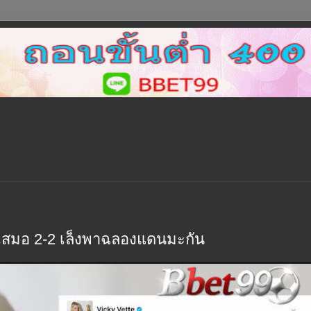
เสมอ 2-2 เล็งพาฉลองแดนมะกัน