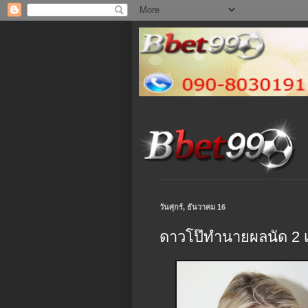
วันศุกร์, ธันวาคม 16
ดาวโป๊ทำนายผลนัด 2 