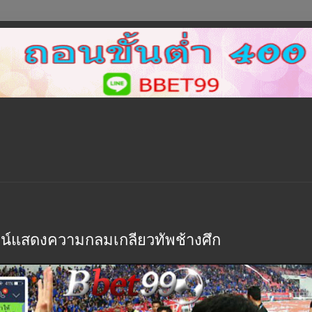
ว์ไลน์แสดงความกลมเกลียวทัพช้างศึก