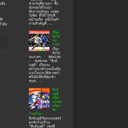
สามวันที่ผ่านมา สื่อ
ลัง
อังกฤษได้ไปเอา
สัมภาษณ์ของ เมซุต
โอซิล ที่ให้ไว้กับสื
ุย
อบ้านเกิด หนึ่งในคำ
ถามสำคัญคื...
กำลัง
เรื่อง
ยังไม่
จบ
ง่ายๆ
เรื่อง
ยังไม่
จบง่ายๆ Bbet99
- พลพรรค "สิงห์
บลูส์" เกือบจะ
สถาปนาตัวเองเป็นทีม
แรกในประวัติศาสตร์
พรีเมียร์ลีกที่พุ่งเข้า
ชนช...
สิงห์
บลูส์
เรียก
แบมฟ
อร์ดก
ลับ
ร่วมก๊วน
สิงห์บลูส์เรียกแบมฟอร์
ดกลับร่วมก๊วน
"สิงห์บลูส์" เชลซี