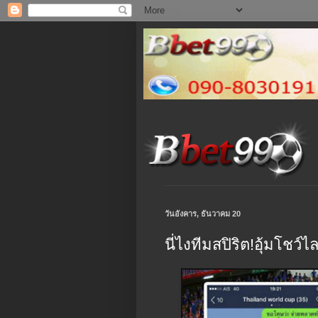
วันอังคาร, ธันวาคม 20
นี่ไงทีมสปิริต!อุ้มโช