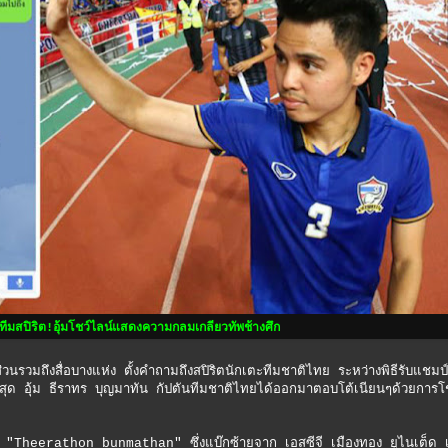
ไงทีมสปิริต!อุ้มโชว์ไลน์แสดงความกลมเกลียวทัพช้างศึก
วมถึงสื่อบางแห่ง ตั้งคำถามถึงสปิริตนักเตะทีมชาติไทย ระหว่างพิธีรับแชมป์
่าสุด อุ้ม ธีราทร บุญมาทัน กัปตันทีมชาติไทยได้ออกมาตอบโต้เนียนๆด้วยการโ
eerathon bunmathan" ซึ่งแบ๊กซ้ายจาก เอสซีจี เมืองทอง ยูไนเต็ด 