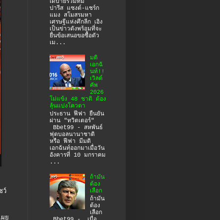
เดปายร่วมทีม
ปารีส แซงต์-แชร์ก
แมง สโมสรมหา
เศรษฐีแห่งศึกลีก เอิง
เป็นข่าวดังพร้อมที่จะ
ยื่นข้อเสนอขอซื้อตัว
เม...
มติ
เอกฉั
นท์!!
เวิลด์
คัพ
2026
โม่แข้ง 48 ชาติ ต้อง
ลุ้นแบ่งโควตา
ประธาน ฟีฟา ยืนยัน
ผ่าน "ทวิตเตอร์"
Bbet99 - สหพันธ์
ฟุตบอลนานาชาติ
หรือ ฟีฟา มีมติ
เอกฉันท์ออกมาเมื่อวัน
อังคารที่ 10 มกราคม
...
ถ้ามัน
ต้อง
เลือก
ชว์
ถ้ามัน
ต้อง
เลือก
เผย
Bbet99 - เมื่อ