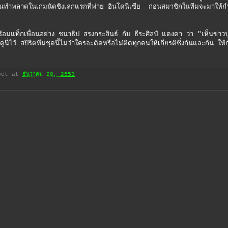
กที่ตนทำพลาดในเกมนัดชิงเลกแรกที่พ่าย อินโดนีเซีย ก่อนสมาชิกในทีมจะมาให้กำ
กเพื่อนอย่าง ชนาธิป สรงกระสินธ์ กับ ธีระศิลป์ แดงดา ว่า "เห็นข่าวป
 ดูนี่ไว้ สปิริตทีมชุดนี้ไม่ว่าใครจะติดหรือไม่ติดทุกคนให้เกียรติซึ่งกันและกัน ให้
bet
at
ธันวาคม 20, 2559