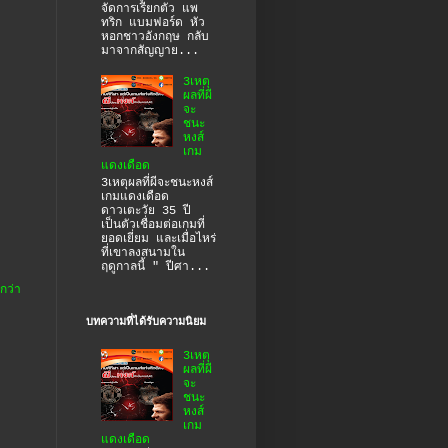
จัดการเรียกตัว แพ
ทริก แบมฟอร์ด หัว
หอกชาวอังกฤษ กลับ
มาจากสัญญาย...
3เหตุ
ผลที่ผี
จะ
ชนะ
หงส์
เกม
แดงเดือด
3เหตุผลที่ผีจะชนะหงส์
เกมแดงเดือด
ดาวเตะวัย 35 ปี
เป็นตัวเชื่อมต่อเกมที่
ยอดเยี่ยม และเมื่อไหร่
ที่เขาลงสนามใน
ฤดูกาลนี้ " ปีศา...
กว่า
บทความที่ได้รับความนิยม
3เหตุ
ผลที่ผี
จะ
ชนะ
หงส์
เกม
แดงเดือด