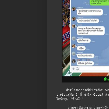
นี่
สืบเนื่องจากกรณีมีชาวเน็ตบางส่วนร
อาเซียนสมัย 5 ที่ ชาริล ชัปปุยส์ ล
ไลน์กลุ่ม "ช้างศึก"
ภาพชุดดังกล่าวมาจากเฟสบุ๊ค "Th