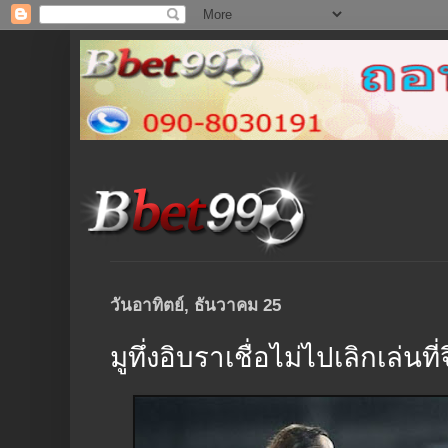
วันอาทิตย์, ธันวาคม 25
มูทึ่งอิบราเชื่อไม่ไปเลิกเล่นท