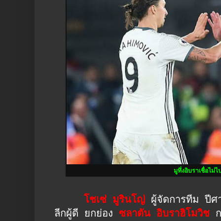
มูทึ่งอิบราเชื่อไม่
โชเซ่ มูรินโญ่
ผู้จัดการทีม ปี
ลีกผู้ดี ยกย่อง
ซลาตัน อิบราฮิโมวิช
กอ