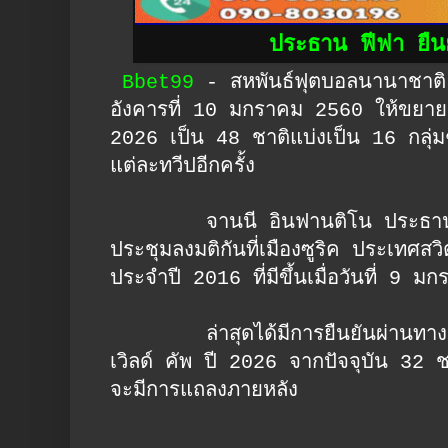
ประธาน ฟีฟา ยืนย
Bbet99
- สหพันธ์ฟุตบอลนานาชาติ ห
อังคารที่ 10 มกราคม 2560 ให้ขยายรู
2026 เป็น 48 ชาติแบ่งเป็น 16 กลุ่มๆ
แต่ละทวีปอีกครั้ง
จานนี อินฟานติโน ประธาน ฟีฟา เ
ประชุมลงมติกันที่เมืองซูริค ประเทศส
ประจำปี 2016 ที่มีขึ้นเมื่อวันที่ 9 มก
ล่าสุดได้มีการยืนยันผ่านทาง "ทวิ
เวิลด์ คัพ ปี 2026 จากปัจจุบัน 32 
จะมีการแถลงภายหลัง