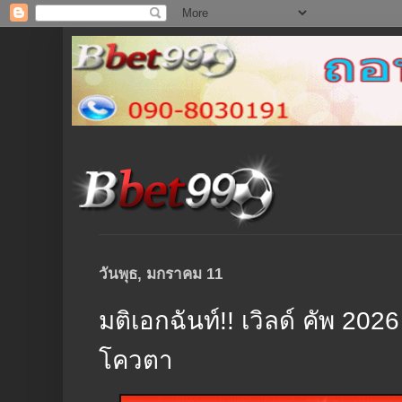
วันพุธ, มกราคม 11
มติเอกฉันท์!! เวิลด์ คัพ 2026
โควตา