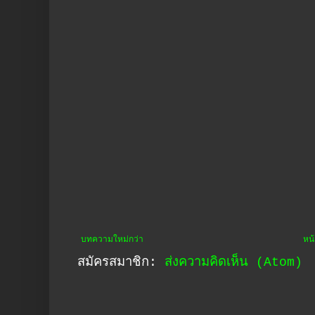
บทความใหม่กว่า
หน
สมัครสมาชิก:
ส่งความคิดเห็น (Atom)