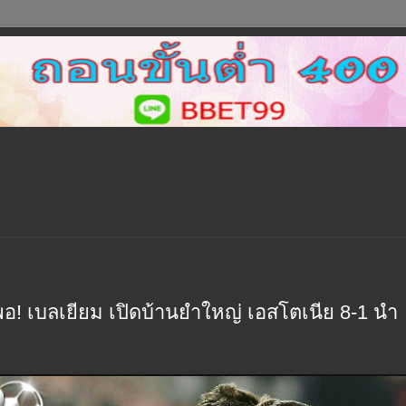
พอ! เบลเยียม เปิดบ้านยำใหญ่ เอสโตเนีย 8-1 นำ
ก