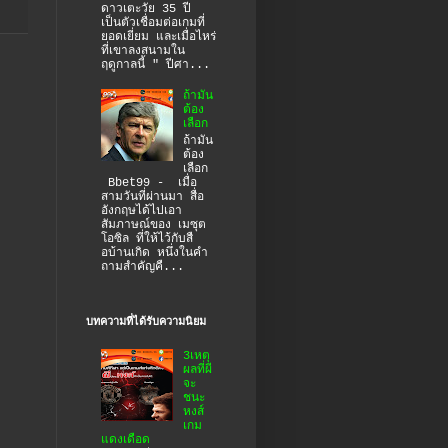
ดาวเตะวัย 35 ปี
เป็นตัวเชื่อมต่อเกมที่
ยอดเยี่ยม และเมื่อไหร่
ที่เขาลงสนามใน
ฤดูกาลนี้ " ปีศา...
ถ้ามัน
ต้อง
เลือก
ถ้ามัน
ต้อง
เลือก
Bbet99 - เมื่อ
สามวันที่ผ่านมา สื่อ
อังกฤษได้ไปเอา
สัมภาษณ์ของ เมซุต
โอซิล ที่ให้ไว้กับสื
อบ้านเกิด หนึ่งในคำ
ถามสำคัญคื...
บทความที่ได้รับความนิยม
3เหตุ
ผลที่ผี
จะ
ชนะ
หงส์
เกม
แดงเดือด