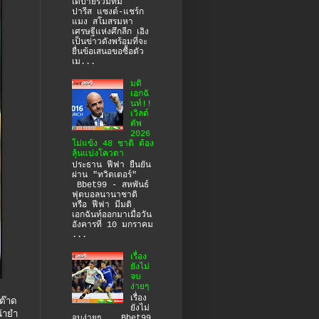
เดปายร่วมทีม
ปารีส แซงต์-แชร์ก
แมง สโมสรมหา
เศรษฐีแห่งศึกลีก เอิง
เป็นข่าวดังพร้อมที่จะ
ยื่นข้อเสนอขอซื้อตัว
เม...
มติ
เอกฉั
นท์!!
เวิลด์
คัพ
2026
โม่แข้ง 48 ชาติ ต้อง
ลุ้นแบ่งโควตา
ประธาน ฟีฟา ยืนยัน
ผ่าน "ทวิตเตอร์"
Bbet99 - สหพันธ์
ฟุตบอลนานาชาติ
หรือ ฟีฟา มีมติ
เอกฉันท์ออกมาเมื่อวัน
อังคารที่ 10 มกราคม
...
เรื่อง
ยังไม่
จบ
ง่ายๆ
เรื่อง
ต๊าด
ยังไม่
้ายำ
จบง่ายๆ Bbet99