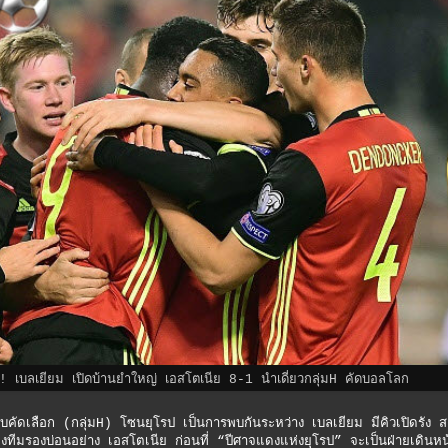
! เบลเยียม เปิดบ้านยำใหญ่ เอสโตเนีย 8-1 นำเดี่ยวกลุ่มH คัดบอลโลก
ัดเลือก (กลุ่มH) โซนยุโรป เป็นการพบกันระหว่าง เบลเยียม มีคิวเปิดรัง ส
งทีมรองบ่อนอย่าง เอสโตเนีย ก่อนที่ “ปีศาจแดงแห่งยุโรป” จะเป็นฝ่ายเดินหน