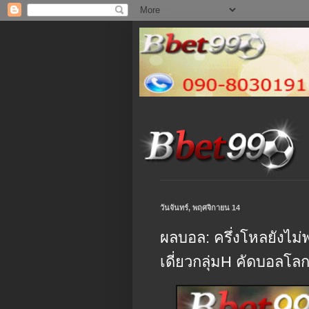
วันจันทร์, พฤศจิกายน 14
ผลบอล: ครึ่งโหลยังไม่
เดี่ยวกลุ่มH คัดบอลโล