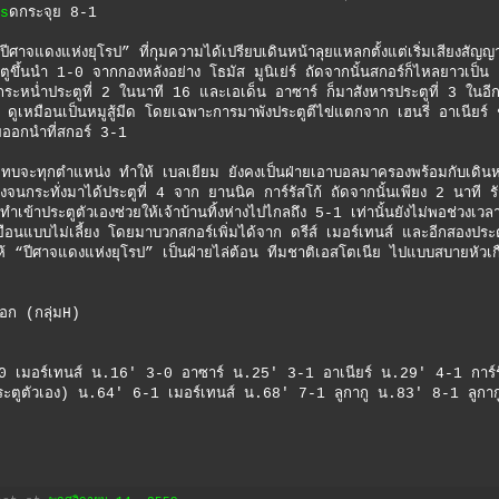
s
ดกระจุย 8-1
ศาจแดงแห่งยุโรป” ที่กุมความได้เปรียบเดินหน้าลุยแหลกตั้งแต่เริ่มเสียงสัญ
ตูขึ้นนำ 1-0 จากกองหลังอย่าง โธมัส มูนิเย่ร์ ถัดจากนั้นสกอร์ก็ไหลยาวเป็น
มากระหน่ำประตูที่ 2 ในนาที 16 และเอเด็น อาซาร์ ก็มาสังหารประตูที่ 3 ในอี
 ดูเหมือนเป็นหมูสู้มีด โดยเฉพาะการมาพังประตูตีไข่แตกจาก เฮนรี่ อาเนียร์ 
ายออกนำที่สกอร์ 3-1
กว่าแทบจะทุกตำแหน่ง ทำให้ เบลเยียม ยังคงเป็นฝ่ายเอาบอลมาครองพร้อมกับเดินห
งจนกระทั่งมาได้ประตูที่ 4 จาก ยานนิค การ์รัสโก้ ถัดจากนั้นเพียง 2 นาที ร
ข้าประตูตัวเองช่วยให้เจ้าบ้านทิ้งห่างไปไกลถึง 5-1 เท่านั้นยังไม่พอช่วงเวลาท
าเยือนแบบไม่เลี้ยง โดยมาบวกสกอร์เพิ่มได้จาก ดรีส์ เมอร์เทนส์ และอีกสองประ
ให้ “ปีศาจแดงแห่งยุโรป” เป็นฝ่ายไล่ต้อน ทีมชาติเอสโตเนีย ไปแบบสบายหัวเก
อก (กลุ่มH)
 2-0 เมอร์เทนส์ น.16′ 3-0 อาซาร์ น.25′ 3-1 อาเนียร์ น.29′ 4-1 การ์ร
ะตูตัวเอง) น.64′ 6-1 เมอร์เทนส์ น.68′ 7-1 ลูกากู น.83′ 8-1 ลูกาก