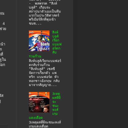
- พลพรรค "สิงห์
บลูส์" เกือบจะ
สถาปนาตัวเองเป็นทีม
ญาณ
แรกในประวัติศาสตร์
พรีเมียร์ลีกที่พุ่งเข้า
ชนช...
ก 4
ช่วย
สิงห์
บลูส์
เรียก
น้า
แบมฟ
อร์ดก
ัก
ลับ
ี่
ร่วมก๊วน
ตูใน
สิงห์บลูส์เรียกแบมฟอร์
ือก
ดกลับร่วมก๊วน
"สิงห์บลูส์" เชลซี
จัดการเรียกตัว แพ
ทริก แบมฟอร์ด หัว
หอกชาวอังกฤษ กลับ
มาจากสัญญาย...
3เหตุ
ัส
ผลที่ผี
ู
จะ
ชนะ
หงส์
เกม
แดงเดือด
3เหตุผลที่ผีจะชนะหงส์
เกมแดงเดือด