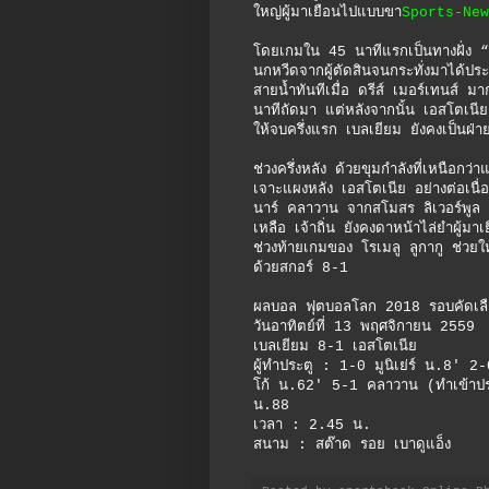
ใหญ่ผู้มาเยือนไปแบบขา
Sports-New
โดยเกมใน 45 นาทีแรกเป็นทางฝั่ง “ปี
นกหวีดจากผู้ตัดสินจนกระทั่งมาได้ประ
สายน้ำทันทีเมื่อ ดรีส์ เมอร์เทนส์ 
นาทีถัดมา แต่หลังจากนั้น เอสโตเนีย
ให้จบครึ่งแรก เบลเยียม ยังคงเป็นฝ่
ช่วงครึ่งหลัง ด้วยขุมกำลังที่เหนือ
เจาะแผงหลัง เอสโตเนีย อย่างต่อเนื่อ
นาร์ คลาวาน จากสโมสร ลิเวอร์พูล ทำเ
เหลือ เจ้าถิ่น ยังคงดาหน้าไล่ยำผู้ม
ช่วงท้ายเกมของ โรเมลู ลูกากู ช่วย
ด้วยสกอร์ 8-1
ผลบอล ฟุตบอลโลก 2018 รอบคัดเลื
วันอาทิตย์ที่ 13 พฤศจิกายน 2559
เบลเยียม 8-1 เอสโตเนีย
ผู้ทำประตู : 1-0 มูนิเย่ร์ น.8′
โก้ น.62′ 5-1 คลาวาน (ทำเข้าปร
น.88
เวลา : 2.45 น.
สนาม : สต๊าด รอย เบาดูแอ็ง