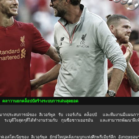
คลาวานยกคล็อปป์สร้างระบบการเล่นสุดยอด
บการณ์ของ ลิเวอร์พูล รับ เจอร์เก้น คล็อปป์ และทีมงานมีแผนการ
์ ระบุดีใจสุดๆที่ได้ทำงานร่วมกับ กุนซือชาวเยอรมัน และสามารถพัฒนาฝีเท้
เนียของ ลิเวอร์พูล ยักษ์ใหญ่คลั่งเกมบุกแห่งศึกพรีเมียร์ลีก อังกฤษยอมร