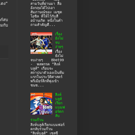
์แดง"
สามวันที่ผ่านมา สื่อ
อังกฤษได้ไปเอา
สัมภาษณ์ของ เมซุต
โอซิล ที่ให้ไว้กับสื
าก์สบ
อบ้านเกิด หนึ่งในคำ
ถามสำคัญคื...
วมกับ
เรื่อง
ยังไม่
จบ
ง่ายๆ
เรื่อง
ยังไม่
จบง่ายๆ Bbet99
- พลพรรค "สิงห์
บลูส์" เกือบจะ
สถาปนาตัวเองเป็นทีม
แรกในประวัติศาสตร์
พรีเมียร์ลีกที่พุ่งเข้า
ชนช...
สิงห์
บลูส์
เรียก
แบมฟ
อร์ดก
ลับ
ร่วมก๊วน
สิงห์บลูส์เรียกแบมฟอร์
ดกลับร่วมก๊วน
"สิงห์บลูส์" เชลซี