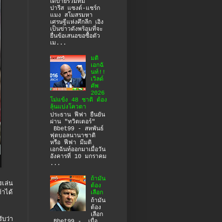
เดปายร่วมทีม
ปารีส แซงต์-แชร์ก
แมง สโมสรมหา
เศรษฐีแห่งศึกลีก เอิง
เป็นข่าวดังพร้อมที่จะ
ยื่นข้อเสนอขอซื้อตัว
เม...
มติ
เอกฉั
นท์!!
เวิลด์
คัพ
2026
โม่แข้ง 48 ชาติ ต้อง
ลุ้นแบ่งโควตา
ประธาน ฟีฟา ยืนยัน
ผ่าน "ทวิตเตอร์"
Bbet99 - สหพันธ์
ฟุตบอลนานาชาติ
หรือ ฟีฟา มีมติ
เอกฉันท์ออกมาเมื่อวัน
อังคารที่ 10 มกราคม
...
ถ้ามัน
เล่น
ต้อง
าได้
เลือก
ถ้ามัน
ต้อง
เลือก
ับว่า
Bbet99 - เมื่อ