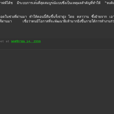
ฟฟ์โค้ช มีระบบการเล่นที่สุดสมบูรณ์แบบซึ่งเป็นเหตุผลสำคัญที่ทำให้ "หงส
ดในช่วงที่ผ่านมา ทำให้ตอนนี้ทีมขึ้นรั้งจ่าฝูง โดย คลาวาน ซึ้งย้ายจาก เอ
ร์ที่ผ่านมา เชื่อว่าตนมีโอกาสที่จะพัฒนาฝีเท้ามากยิ่งขึ้นภายใต้การทำงานร่
bet
at
พฤศจิกายน 14, 2559