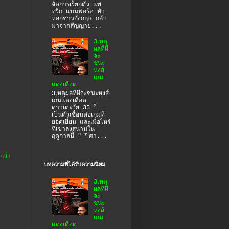
จัดการเรียกตัว แพ
ทริก แบมฟอร์ด หัว
หอกชาวอังกฤษ กลับ
มาจากสัญญาย...
3เหตุ
ผลที่ผี
จะ
ชนะ
หงส์
เกม
แดงเดือด
3เหตุผลที่ผีจะชนะหงส์
เกมแดงเดือด
ดาวเตะวัย 35 ปี
เป็นตัวเชื่อมต่อเกมที่
ยอดเยี่ยม และเมื่อไหร่
ที่เขาลงสนามใน
ฤดูกาลนี้ " ปีศา...
กว่า
บทความที่ได้รับความนิยม
3เหตุ
ผลที่ผี
จะ
ชนะ
หงส์
เกม
แดงเดือด